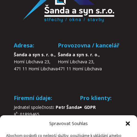
Adresa:
Provozovna / kancelář
Šanda a syn s. r. o.,
Šanda a syn s. r. o.,
Horní Libchava 23,
Horní Libchava 23,
471 11 Horní Libchava
471 11 Horní Libchava
Firemní údaje:
Pro klienty:
Jednatel společnosti:
Petr Šanda
GDPR
IČ: 01899465
DIČ: CZ01899465
Spravovat Souhlas
Abychom poskytli co nejlepší služby, používáme k ukládání a/nebo