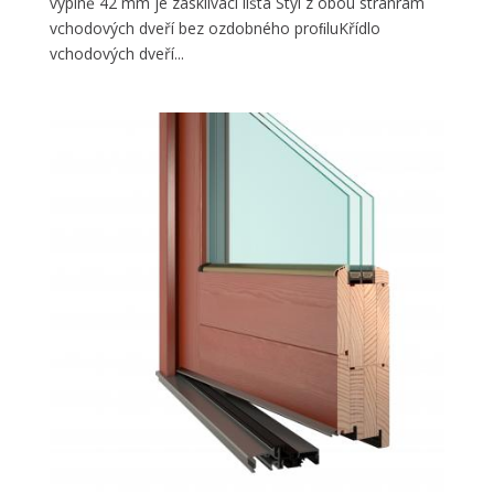
výplně 42 mm je zasklívací lišta Styl z obou stranrám
vchodových dveří bez ozdobného proﬁluKřídlo
vchodových dveří...