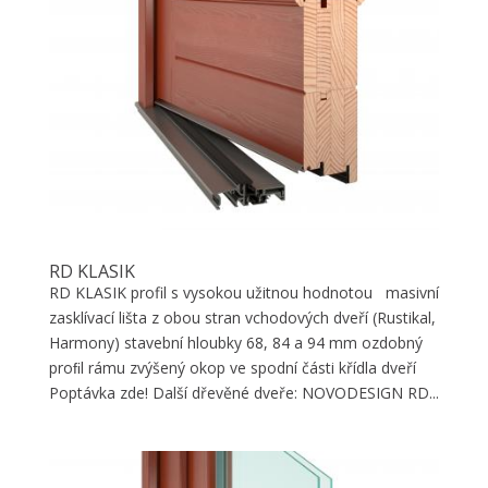
RD KLASIK
RD KLASIK profil s vysokou užitnou hodnotou masivní
zasklívací lišta z obou stran vchodových dveří (Rustikal,
Harmony) stavební hloubky 68, 84 a 94 mm ozdobný
proﬁl rámu zvýšený okop ve spodní části křídla dveří
Poptávka zde! Další dřevěné dveře: NOVODESIGN RD...