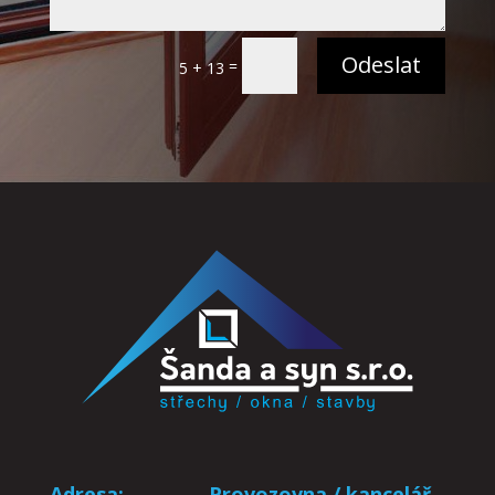
Odeslat
=
5 + 13
Adresa:
Provozovna / kancelář