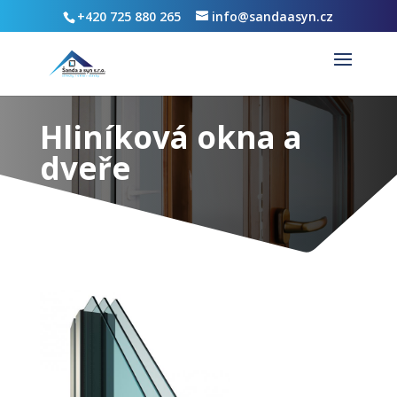
+420 725 880 265
info@sandaasyn.cz
Hliníková okna a
dveře