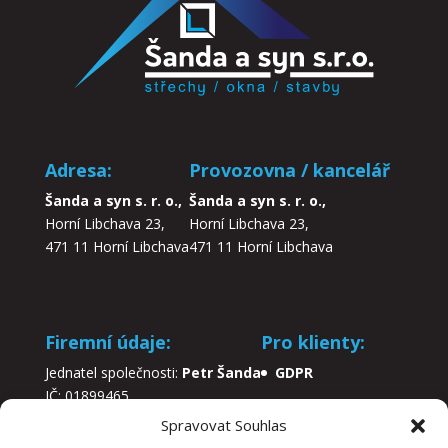
Adresa:
Provozovna / kancelář
Šanda a syn s. r. o.,
Šanda a syn s. r. o.,
Horní Libchava 23,
Horní Libchava 23,
471 11 Horní Libchava
471 11 Horní Libchava
Firemní údaje:
Pro klienty:
Jednatel společnosti:
Petr Šanda
GDPR
IČ: 01899465
DIČ: CZ01899465
Spravovat Souhlas